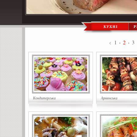
1
2
3
Кондитерська
Армянська