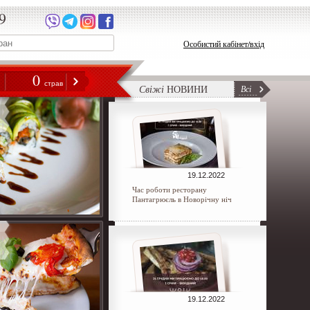
9
Особистий кабінет/вхід
0
н
страв
Свіжі
НОВИНИ
Всі
19.12.2022
Час роботи ресторану
Пантагрюєль в Новорічну ніч
19.12.2022