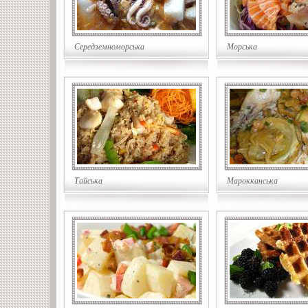
Середземноморська
Морська
Тайська
Марокканська