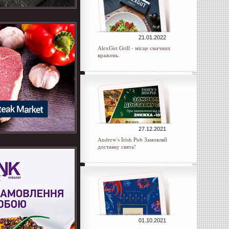
21.01.2022
AlexGut Grill - місце смачних
вражень.
27.12.2021
Andrew's Irish Pub Замовляй
доставку свята!
01.10.2021