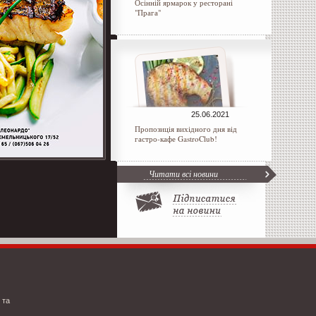
Осінній ярмарок у ресторані
"Прага"
25.06.2021
Пропозиція вихідного дня від
гастро-кафе GastroClub!
Читати всі новини
 та