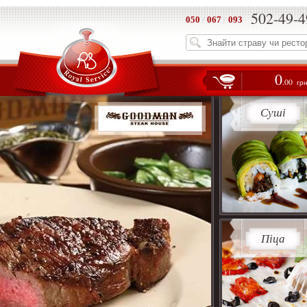
502-49-4
050
/
067
/
093
0
.00
гр
Суші
Піца