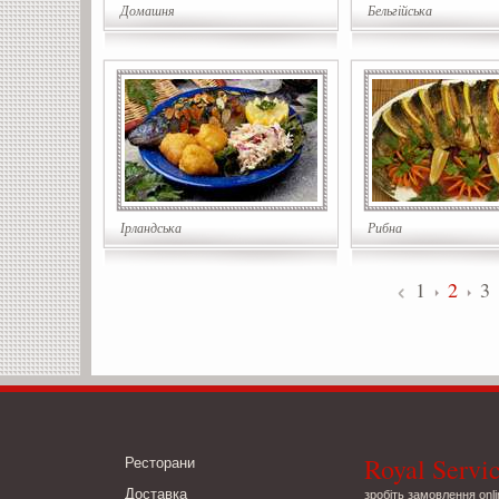
Домашня
Бельгійська
Ірландська
Рибна
1
2
3
Royal Servi
Ресторани
Доставка
зробіть замовлення onli