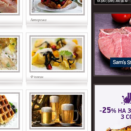
Авторська
Ф'южин