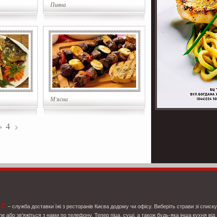
Пивна
М'ясна
4
ce
– служба доставки їжі з ресторанів Києва додому чи офісу. Виберіть страви зі списку
ne або зв'яжіться з нами по телефону. Тепер піца, суші, а також будь-яка інша кухня від