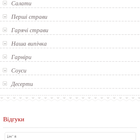
Салати
Перші страви
Гарячі страви
Наша випічка
Гарніри
Соуси
Десерти
Відгуки