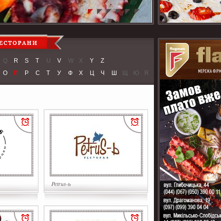
Q
R
S
T
U
V
W
X
Y
Z
О
П
Р
С
Т
У
Ф
Х
Ц
Ч
Ш
Щ
Ю
Я
Petrus-ь