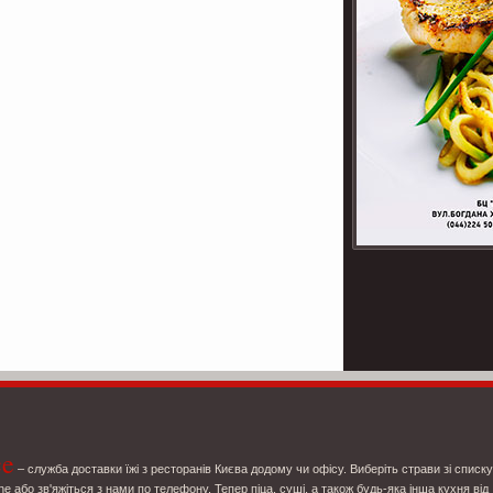
ce
– служба доставки їжі з ресторанів Києва додому чи офісу. Виберіть страви зі списку
ne або зв'яжіться з нами по телефону. Тепер піца, суші, а також будь-яка інша кухня від