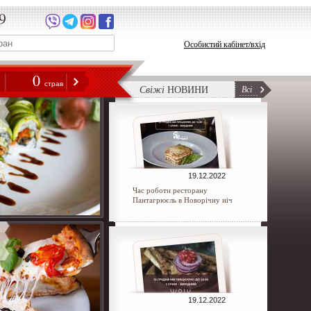
9
Особистий кабінет/вхід
0
н
страв
Свіжі
НОВИНИ
Всі
19.12.2022
Час роботи ресторану
Пантагрюєль в Новорічну ніч
19.12.2022