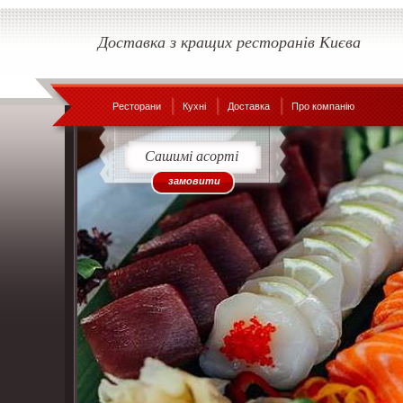
Доставка з кращих ресторанів Києва
Ресторани
Кухні
Доставка
Про компанію
Сашимі асорті
замовити