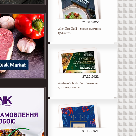
21.01.2022
AlexGut Grill - місце смачних
вражень.
27.12.2021
Andrew's Irish Pub Замовляй
доставку свята!
01.10.2021