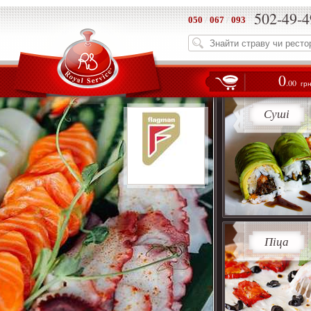
502-49-4
050
/
067
/
093
0
.00
гр
Суші
Піца