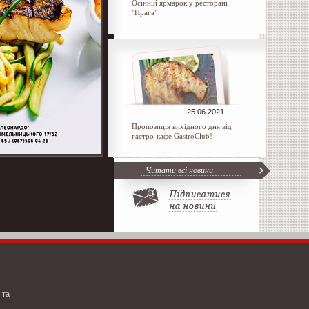
Осінній ярмарок у ресторані
"Прага"
25.06.2021
Пропозиція вихідного дня від
гастро-кафе GastroClub!
Читати всі новини
 та