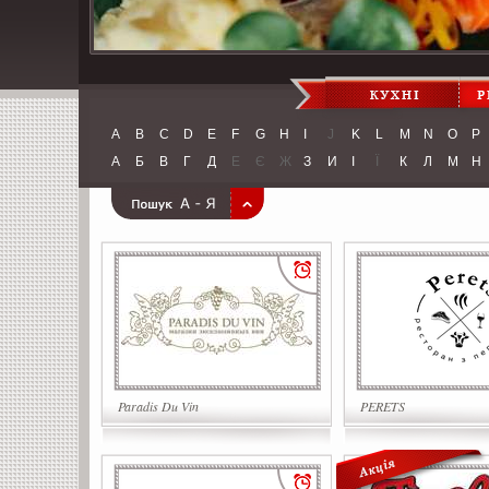
A
B
C
D
E
F
G
H
I
J
K
L
M
N
O
P
А
Б
В
Г
Д
Е
Є
Ж
З
И
І
Ї
К
Л
М
Н
Paradis Du Vin
PERETS