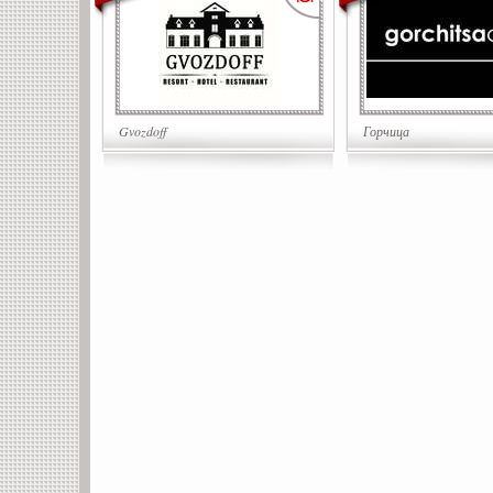
Gvozdoff
Горчица