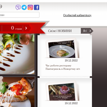
9
Особистий кабінет/вхід
0
н
страв
Свіжі
НОВИНИ
Всі
19.12.2022
Час роботи ресторану
Пантагрюєль в Новорічну ніч
19.12.2022