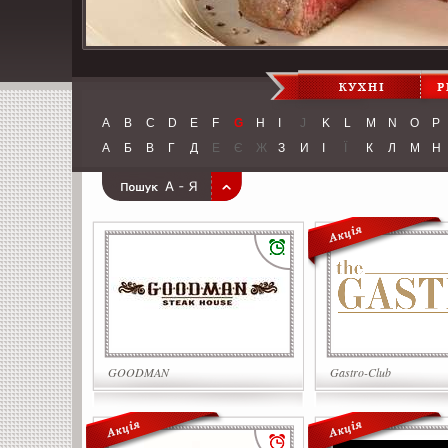
A
B
C
D
E
F
G
H
I
J
K
L
M
N
O
P
А
Б
В
Г
Д
Е
Є
Ж
З
И
І
Ї
К
Л
М
Н
GOODMAN
Gastro-Club