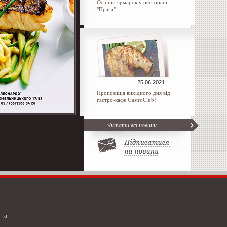
Осінній ярмарок у ресторані
"Прага"
25.06.2021
Пропозиція вихідного дня від
гастро-кафе GastroClub!
Читати всі новини
 та