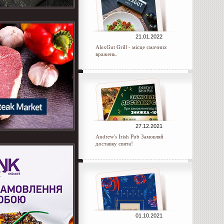
21.01.2022
AlexGut Grill - місце смачних
вражень.
27.12.2021
Andrew's Irish Pub Замовляй
доставку свята!
01.10.2021