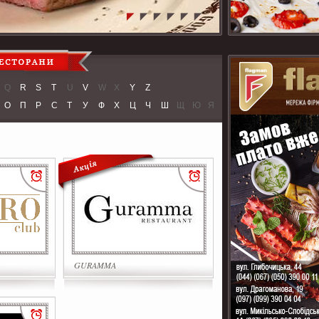
Q
R
S
T
U
V
W
X
Y
Z
О
П
Р
С
Т
У
Ф
Х
Ц
Ч
Ш
Щ
Ю
Я
GURAMMA