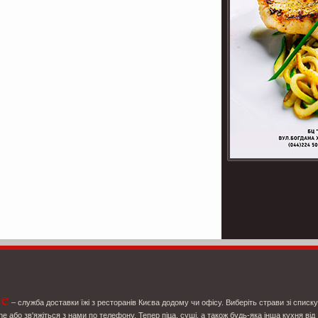
ce
– служба доставки їжі з ресторанів Києва додому чи офісу. Виберіть страви зі списку
ne або зв'яжіться з нами по телефону. Тепер піца, суші, а також будь-яка інша кухня від