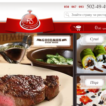
502-49-4
050
/
067
/
093
0
.00
гр
Суші
Піца