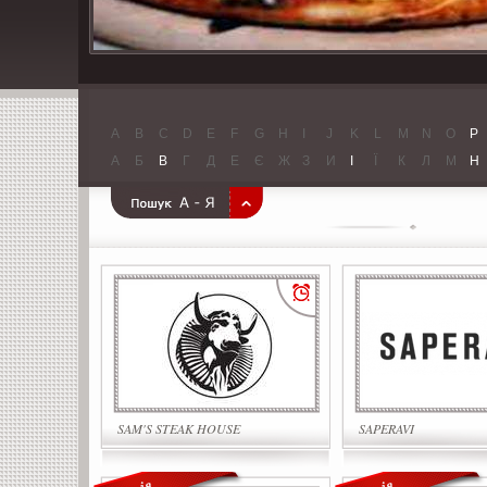
A
B
C
D
E
F
G
H
I
J
K
L
M
N
O
P
А
Б
В
Г
Д
Е
Є
Ж
З
И
І
Ї
К
Л
М
Н
SAM'S STEAK HOUSE
SAPERAVI