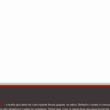
ce
– служба доставки їжі з ресторанів Києва додому чи офісу. Виберіть страви зі списку
ne або зв'яжіться з нами по телефону. Тепер піца, суші, а також будь-яка інша кухня від