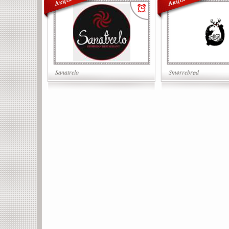
Sanatrelo
Smørrebrød