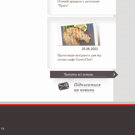
Осінній ярмарок у ресторані
"Прага"
25.06.2021
Пропозиція вихідного дня від
гастро-кафе GastroClub!
Читати всі новини
 та