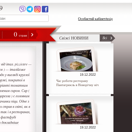
9
Особистий кабінет/вхід
0
н
страв
Свіжі
НОВИНИ
Всі
a від італ. pizzicare —
м ) — італійське
до у вигляді круглої
19.12.2022
оржі, покритої в
Час роботи ресторану
Пантагрюєль в Новорічну ніч
аріанті томатним
вленим сиром. Сир (
арелла ) є головним
ачинки піци. Одне з
 страв в світі, як в
 так і в ресторанах,
і фастфуді
 докладніше
19.12.2022