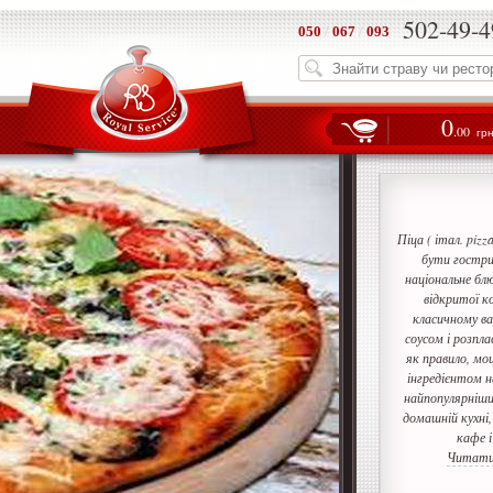
502-49-4
050
/
067
/
093
0
.00
гр
Піца ( італ. pizz
бути гостри
національне блю
відкритої к
класичному в
соусом і розпла
як правило, моц
інгредієнтом н
найпопулярніших
домашній кухні,
кафе 
Читати