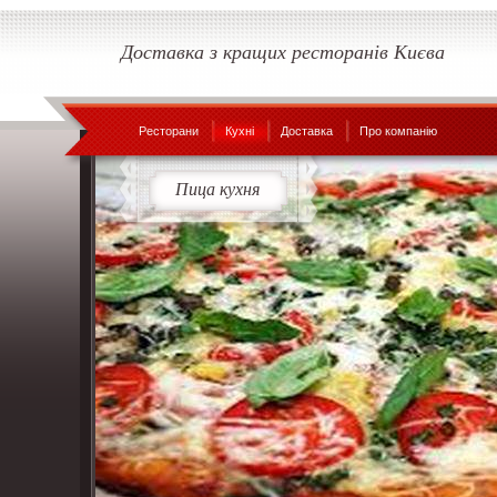
Доставка з кращих ресторанів Києва
Ресторани
Кухні
Доставка
Про компанію
Пица кухня