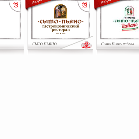
СЫТО ПЬЯНО
Сыто Пьяно Italiano