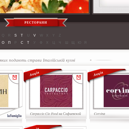
РЕСТОРАНИ
Q
R
S
T
U
V
W
X
Y
Z
О
П
Р
С
Т
У
Ф
Х
Ц
Ч
Ш
Щ
Ю
Я
 яких подають страви Італійській кухні
Carpaccio Cio Food на Софиевской
Corvina