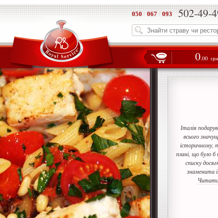
502-49-4
050
/
067
/
093
0
.00
гр
Італія подарув
всього значущо
історичному, т
плані, що було б
списку досяг
знаменита і
Читати