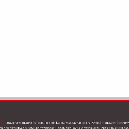
ce
– служба доставки їжі з ресторанів Києва додому чи офісу. Виберіть страви зі списку
ne або зв'яжіться з нами по телефону. Тепер піца, суші, а також будь-яка інша кухня від