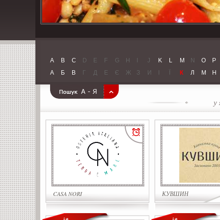
A
B
C
D
E
F
G
H
I
J
K
L
M
N
O
P
А
Б
В
Г
Д
Е
Є
Ж
З
И
І
Ї
К
Л
М
Н
у
CASA NORI
КУВШИН