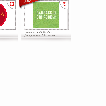
Сarpaccio CIO Food на
Днепровской Набережной