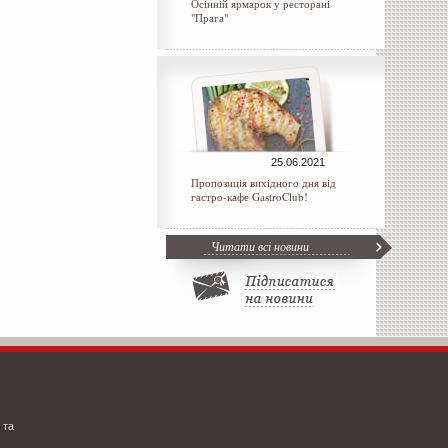
Осінній ярмарок у ресторані
"Прага"
25.06.2021
Пропозиція вихідного дня від
гастро-кафе GastroClub!
Читати всі новини
 та