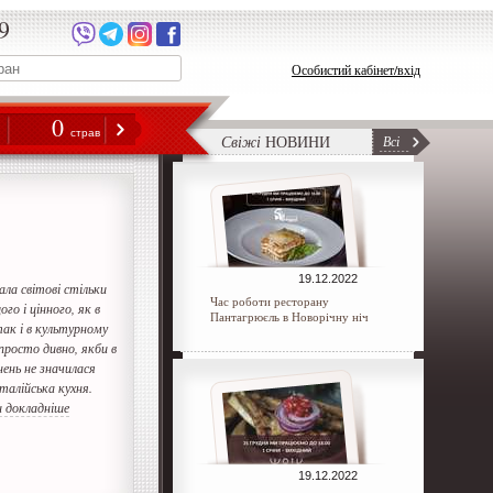
9
Особистий кабінет/вхід
0
н
страв
Свіжі
НОВИНИ
Всі
19.12.2022
ала світові стільки
Час роботи ресторану
го і цінного, як в
Пантагрюєль в Новорічну ніч
ак і в культурному
 просто дивно, якби в
нень не значилася
талійська кухня.
 докладніше
19.12.2022