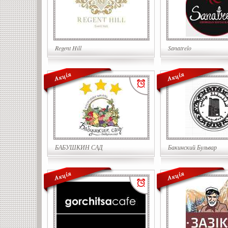
Regent Hill
Sanatrelo
БАБУШКИН САД
Бакинский Бульвар