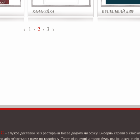
КАНАРЕЙКА
КУПЕЦЬКИЙ ДВІР
1
2
3
ce
– служба доставки їжі з ресторанів Києва додому чи офісу. Виберіть страви зі списку
ne або зв'яжіться з нами по телефону. Тепер піца, суші, а також будь-яка інша кухня від