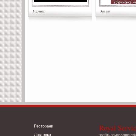
Горчица
Зазіко
Royal Servi
Ресторани
Доставка
зробіть замовлення onli