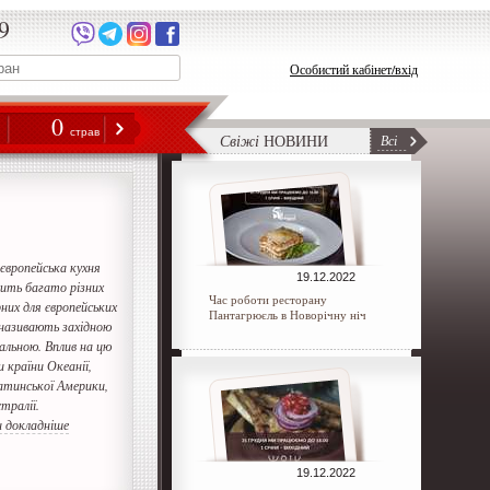
9
Особистий кабінет/вхід
0
н
страв
Свіжі
НОВИНИ
Всі
європейська кухня
19.12.2022
ить багато різних
Час роботи ресторану
них для європейських
Пантагрюєль в Новорічну ніч
 називають західною
льною. Вплив на цю
 країни Океанії,
атинської Америки,
тралії.
 докладніше
19.12.2022