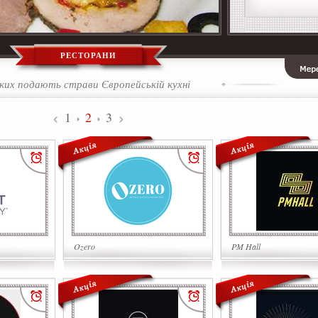
РЕСТОРАНИ
яких подають страви Європейській кухні
1
2
3
Ozero
PM Hall