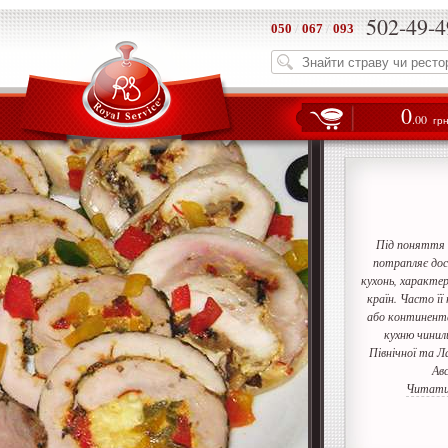
502-49-4
050
/
067
/
093
0
.00
гр
Під поняття 
потрапляє дос
кухонь, характер
країн. Часто її
або континента
кухню чинили
Північної та Л
Авс
Читати