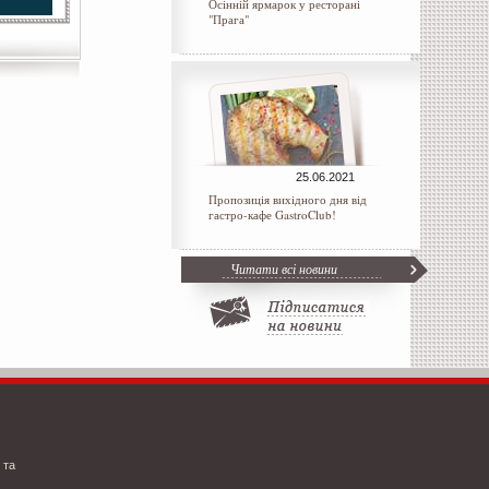
Осінній ярмарок у ресторані
"Прага"
25.06.2021
Пропозиція вихідного дня від
гастро-кафе GastroClub!
Читати всі новини
 та