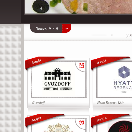
у 
Gvozdoff
Hyatt Regency Kyiv