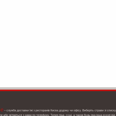
ce
– служба доставки їжі з ресторанів Києва додому чи офісу. Виберіть страви зі списку
ne або зв'яжіться з нами по телефону. Тепер піца, суші, а також будь-яка інша кухня від