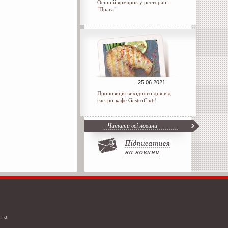
Осінній ярмарок у ресторані
"Прага"
25.06.2021
Пропозиція вихідного дня від
гастро-кафе GastroClub!
Читати всі новини
 та