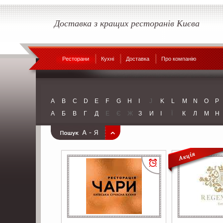
Доставка з кращих ресторанів Києва
Ресторани
Кухні
Доставка
Про компанію
A
B
C
D
E
F
G
H
I
J
K
L
M
N
O
P
А
Б
В
Г
Д
Е
Є
Ж
З
И
І
Ї
К
Л
М
Н