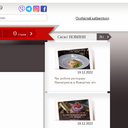
9
Особистий кабінет/вхід
0
н
страв
Свіжі
НОВИНИ
Всі
19.12.2022
Час роботи ресторану
Пантагрюєль в Новорічну ніч
19.12.2022