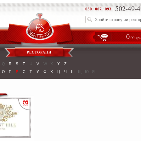
502-49-4
050
/
067
/
093
0
.00
гр
РЕСТОРАНИ
Q
R
S
T
U
V
W
X
Y
Z
О
П
Р
С
Т
У
Ф
Х
Ц
Ч
Ш
Щ
Ю
Я