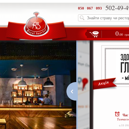
502-49-4
050
/
067
/
093
0
.00
гр
Час
Тимчасо
+38 09