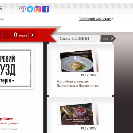
9
Особистий кабінет/вхід
0
н
страв
Свіжі
НОВИНИ
Всі
19.12.2022
Час роботи ресторану
Пантагрюєль в Новорічну ніч
 роботи:
во не працює
19.12.2022
8 665-19-44