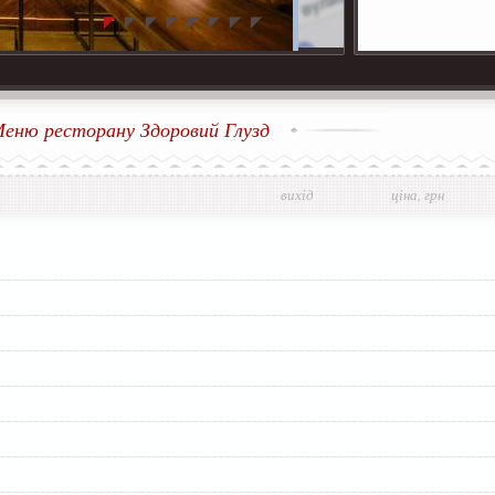
еню ресторану Здоровий Глузд
вихід
ціна, грн