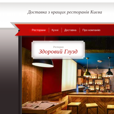
Доставка з кращих ресторанів Києва
Ресторани
Кухні
Доставка
Про компанію
Ресторан
Здоровий Глузд