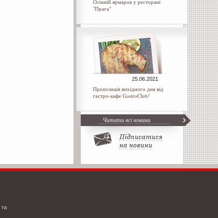
Осінній ярмарок у ресторані
"Прага"
25.06.2021
Пропозиція вихідного дня від
гастро-кафе GastroClub!
Читати всі новини
 та