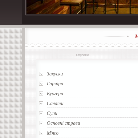
Киев, Саксаганского 68/21
М
страва
Закуски
Гарніри
Бургери
Салати
Супи
Основні страви
М'ясо