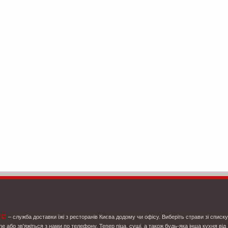
ce
– служба доставки їжі з ресторанів Києва додому чи офісу. Виберіть страви зі списку
ne або зв'яжіться з нами по телефону. Тепер піца, суші, а також будь-яка інша кухня від