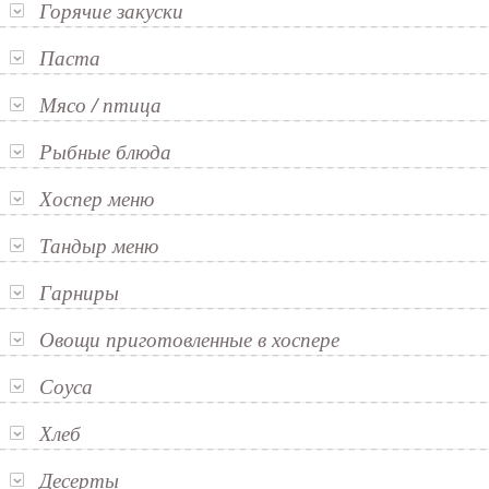
Горячие закуски
Паста
Мясо / птица
Рыбные блюда
Хоспер меню
Тандыр меню
Гарниры
Овощи приготовленные в хоспере
Соуса
Хлеб
Десерты