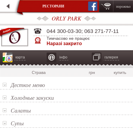
РЕСТОРАНИ
порожньо
ORLY PARK
044 300-03-30
;
063 271-77-11
Тимчасово не працює
Наразі закрито
карта
інфо
галерея
Страва
грн
купить
Десткое меню
Холодные закуски
Салаты
Супы