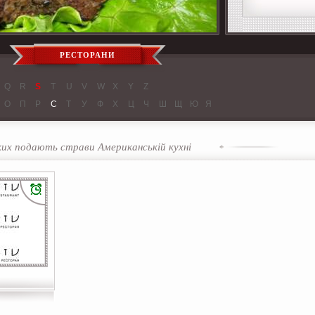
РЕСТОРАНИ
Q
R
S
T
U
V
W
X
Y
Z
О
П
Р
С
Т
У
Ф
Х
Ц
Ч
Ш
Щ
Ю
Я
ких подають страви Американській кухні