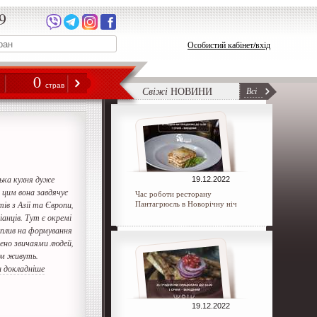
9
Особистий кабінет/вхід
0
н
страв
Свіжі
НОВИНИ
Всі
ька кухня дуже
19.12.2022
 цим вона завдячує
Час роботи ресторану
Пантагрюєль в Новорічну ніч
ів з Азії та Європи,
іанців. Тут є окремі
 вплив на формування
нено звичаями людей,
ам живуть.
 докладніше
19.12.2022