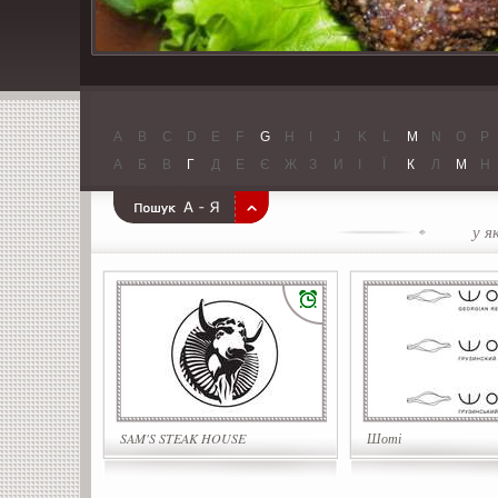
A
B
C
D
E
F
G
H
I
J
K
L
M
N
O
P
А
Б
В
Г
Д
Е
Є
Ж
З
И
І
Ї
К
Л
М
Н
у я
SAM'S STEAK HOUSE
Шоті