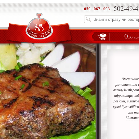
502-49-4
050
/
067
/
093
0
.00
гр
Американс
різноманітна і
впливу іммігрант
африканців, інд
регіони, в яких
кухні було здійс
які т
Читати