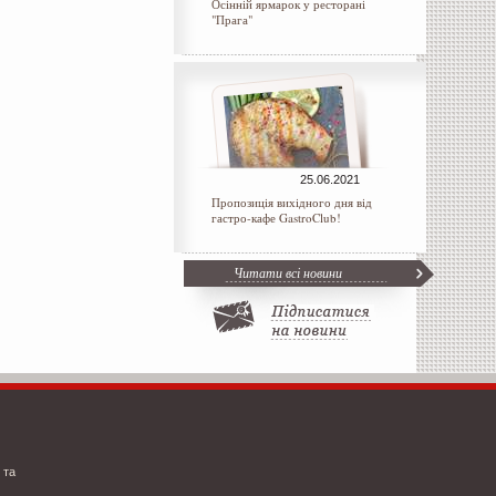
Осінній ярмарок у ресторані
"Прага"
25.06.2021
Пропозиція вихідного дня від
гастро-кафе GastroClub!
Читати всі новини
 та