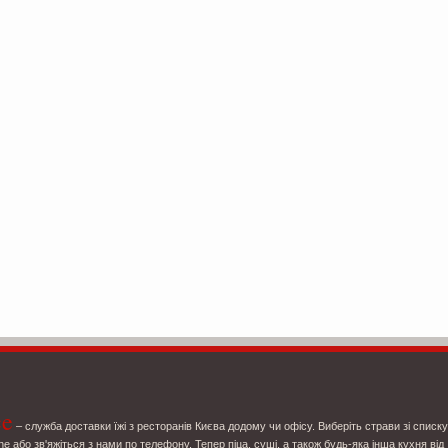
ce
– служба доставки їжі з ресторанів Києва додому чи офісу. Виберіть страви зі списку
ne або зв'яжіться з нами по телефону. Тепер піца, суші, а також будь-яка інша кухня від