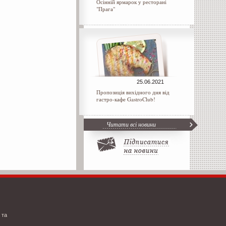
Осінній ярмарок у ресторані
"Прага"
25.06.2021
Пропозиція вихідного дня від
гастро-кафе GastroClub!
Читати всі новини
 та