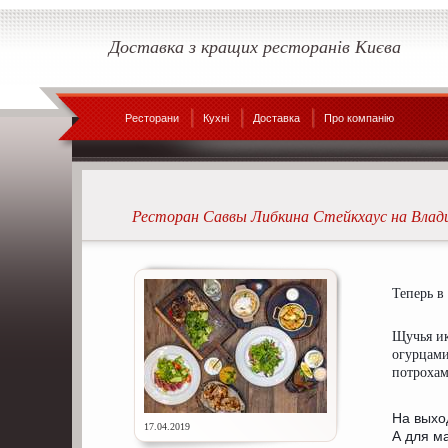
Доставка з кращих ресторанів Києва
Ресторани
Кухні
Доставка
Про компанію
Ресторан Саввы Либкина Стейкхаус на Влад
Теперь в
Щучья ик
огурцами
потроха
На выхо
17.04.2019
А для м