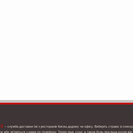
ce
– служба доставки їжі з ресторанів Києва додому чи офісу. Виберіть страви зі списку
ne або зв'яжіться з нами по телефону. Тепер піца, суші, а також будь-яка інша кухня від