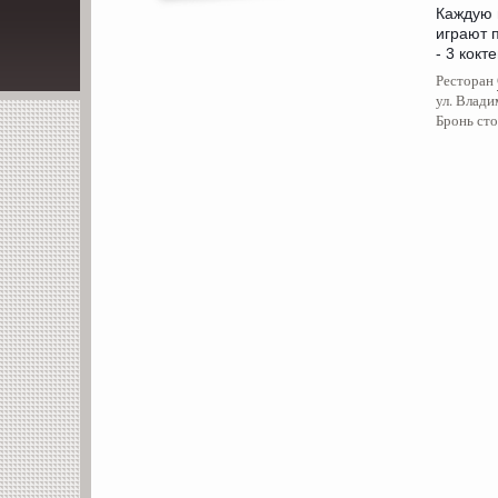
Каждую 
играют 
- 3 кокт
Ресторан
ул. Влади
Бронь сто