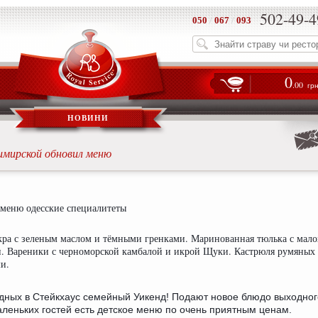
502-49-4
050
/
067
/
093
0
.00
гр
НОВИНИ
имирской обновил меню
 меню одесские специалитеты
😋
ра с зеленым маслом и тёмными гренками. Маринованная тюлька с мал
. Вареники с черноморской камбалой и икрой Щуки. Кастрюля румяных
ми. ⠀
дных в Стейкхаус семейный Уикенд! Подают новое блюдо выходног
аленьких гостей есть детское меню по очень приятным ценам.