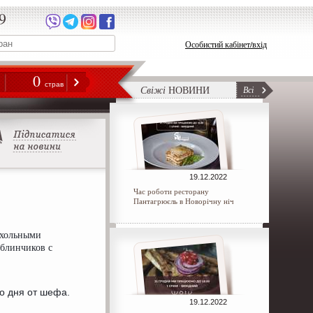
9
Особистий кабінет/вхід
0
н
страв
Свіжі
НОВИНИ
Всі
19.12.2022
Час роботи ресторану
Пантагрюєль в Новорічну ніч
охольными
 блинчиков с
о дня от шефа.
19.12.2022