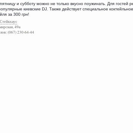
пятницу и субботу можно не только вкусно поужинать. Для гостей 
популярные киевские DJ. Также действует специальное коктейльно
ейля за 300 грн!
Стейкхаус
мирская, 49а
лов: (067) 230-64-44