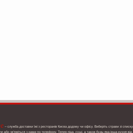
ce
– служба доставки їжі з ресторанів Києва додому чи офісу. Виберіть страви зі списку
ne або зв'яжіться з нами по телефону. Тепер піца, суші, а також будь-яка інша кухня від