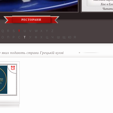
Хіос в Ег
Читати
РЕСТОРАНИ
Q
R
S
T
U
V
W
X
Y
Z
О
П
Р
С
Т
У
Ф
Х
Ц
Ч
Ш
Щ
Ю
Я
у яких подають страви Грецькій кухні