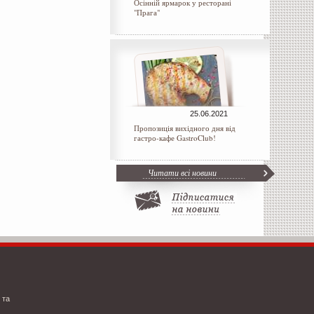
Осінній ярмарок у ресторані
"Прага"
25.06.2021
Пропозиція вихідного дня від
гастро-кафе GastroClub!
Читати всі новини
 та