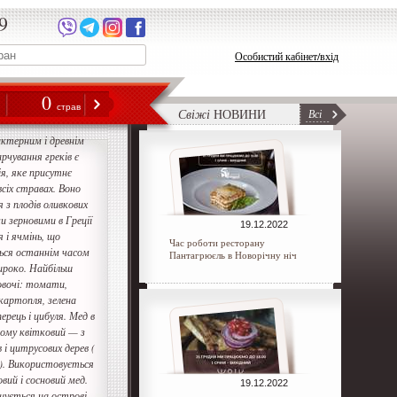
9
Особистий кабінет/вхід
0
н
страв
Свіжі
НОВИНИ
Всі
ктерним і древнім
рчування греків є
ія, яке присутнє
сіх стравах. Воно
 з плодів оливкових
и зерновими в Греції
19.12.2022
 і ячмінь, що
Час роботи ресторану
ься останнім часом
Пантагрюєль в Новорічну ніч
ироко. Найбільш
овочі: томати,
картопля, зелена
ерець і цибуля. Мед в
ному квітковий — з
і цитрусових дерев (
 ). Використовується
ий і сосновий мед.
19.12.2022
ується на острові