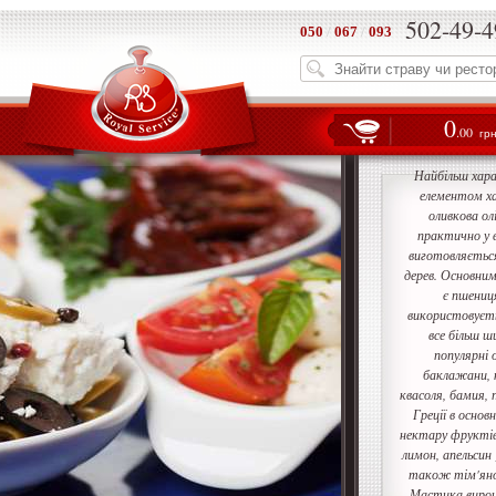
502-49-4
050
/
067
/
093
0
.00
гр
Найбільш хара
елементом ха
оливкова ол
практично у в
виготовляється
дерев. Основним
є пшениця
використовуєт
все більш ш
популярні 
баклажани, 
квасоля, бамия, п
Греції в основ
нектару фруктів 
лимон, апельсин
також тім'янов
Мастика вирощ