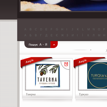
A
B
C
D
E
F
G
H
I
J
K
L
M
N
O
P
А
Б
В
Г
Д
Е
Є
Ж
З
И
І
Ї
К
Л
М
Н
Таверна
Туркуаз