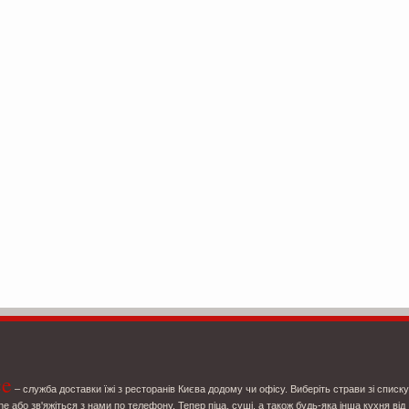
ce
– служба доставки їжі з ресторанів Києва додому чи офісу. Виберіть страви зі списку
ne або зв'яжіться з нами по телефону. Тепер піца, суші, а також будь-яка інша кухня від