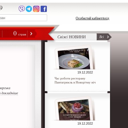
9
Особистий кабінет/вхід
0
н
страв
Свіжі
НОВИНИ
Всі
19.12.2022
Час роботи ресторану
Пантагрюєль в Новорічну ніч
варська
 докладніше
19.12.2022