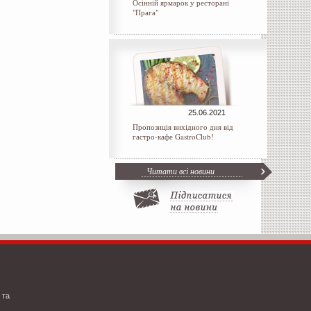
Осінній ярмарок у ресторані
"Прага"
25.06.2021
Пропозиція вихідного дня від
гастро-кафе GastroClub!
Читати всі новини
 та