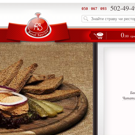
502-49-4
050
/
067
/
093
0
.00
гр
Ба
Читати